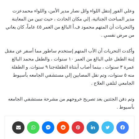
وعلي الفور إنتقل اللواء وائل نصار مدير الأمن، واللواء محمدعزت
مدير المباحث الجنائية، إلي مكان الحادث ، حيث تبين من المعاينة
والتحريات أن المتهم محمود ف.أ البالغ من العمر ٤٥ عاماً، كان يعاني
من مرض نفسي .
وأكدت التحريات أن الأب المتهم إستخدم ساطور مما أسفر عن مقتل
إبنة الطفل علي البالغ من العمر ١٠ سنوات ، والطفل محمد البالغ
عمرة ٣ سنوات ، بينما أصاب أبنتاة الطفلةجنا ٩ سنوات. و الطفلة
منه ٥ سنوات، وتم نقل المصابين إلي مستشفي الجامعه بأسيوط
الجامعي لتلقي العلاج .
وتم دفن الجثتين بعد تصريح خروجهم من مشرحة مستشفي الجامعه
بأسيوط .
فيسبوك
تويتر
لينكدإن
بينتيريست
ماسنجر
واتساب
مشاركة عبر البريد