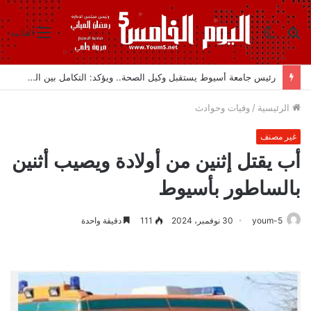
بحث
الوضع
القائمة
عن
المظلم
رئيس جامعة أسيوط يستقبل وكيل الصحة.. ويؤكد: التكامل بين الجامعة والمديرية يدعم تطوير الخدمات الطبية وخدمة المواطنين
الرئيسية
/
وفيات وحوادث
غير مصنف
أب يقتل إثنين من أولادة ويصيب أثنين
بالساطور بأسيوط
youm-5
30 نوفمبر، 2024
111
دقيقة واحدة