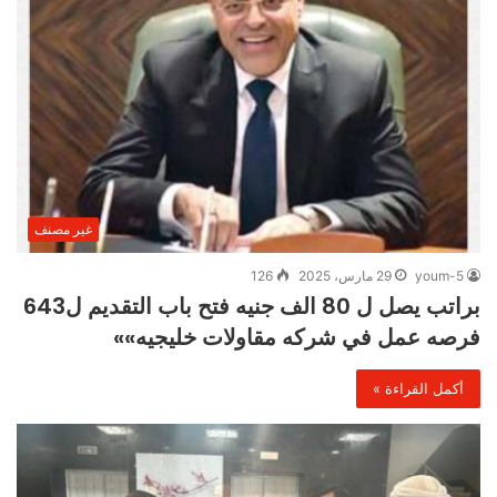
غير مصنف
youm-5
29 مارس، 2025
126
براتب يصل ل 80 الف جنيه فتح باب التقديم ل643
فرصه عمل في شركه مقاولات خليجيه»»
أكمل القراءة »