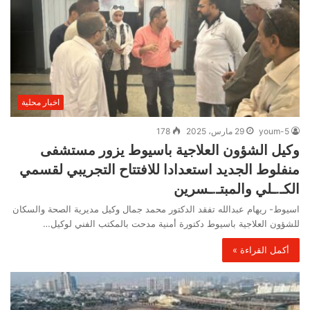
اخبار محلية
youm-5
29 مارس، 2025
178
وكيل الشؤون العلاجية باسيوط يزور مستشفى
منفلوط الجديد استعدادا للافتتاح التجريبي لقسمي
الكـ.ـلي والمبتـ.ـسرين
اسيوط- ريهام عبدالله تفقد الدكتور محمد جمال وكيل مديرية الصحة والسكان
للشؤون العلاجية باسيوط دكتورة أمنية مدحت بالمكتب الفني لوكيل…
أكمل القراءة »