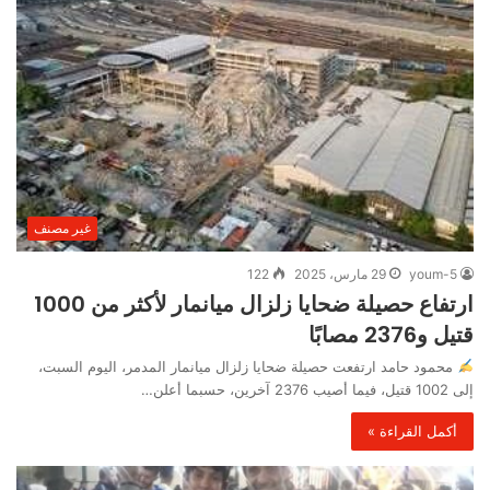
غير مصنف
youm-5
29 مارس، 2025
122
ارتفاع حصيلة ضحايا زلزال ميانمار لأكثر من 1000
قتيل و2376 مصابًا
محمود حامد ارتفعت حصيلة ضحايا زلزال ميانمار المدمر، اليوم السبت،
إلى 1002 قتيل، فيما أصيب 2376 آخرين، حسبما أعلن…
أكمل القراءة »