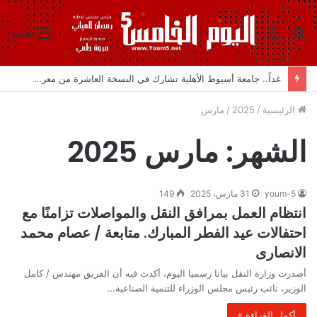
بحث
الوضع
القائمة
عن
المظلم
محافظ أسيوط ونقيب الصحفيين: الإعلام شريك أساسي في معركة التنمية وبناء الوعي
الرئيسية
/
2025
/
مارس
الشهر:
مارس 2025
youm-5
31 مارس، 2025
149
انتظام العمل بمرافق النقل والمواصلات تزامنًا مع
احتفالات عيد الفطر المبارك. متابعة / عصام محمد
الانصارى
أصدرت وزارة النقل بيانا رسميا اليوم، أكدت فيه أن الفريق مهندس / كامل
الوزير، نائب رئيس مجلس الوزراء للتنمية الصناعية…
أكمل القراءة »