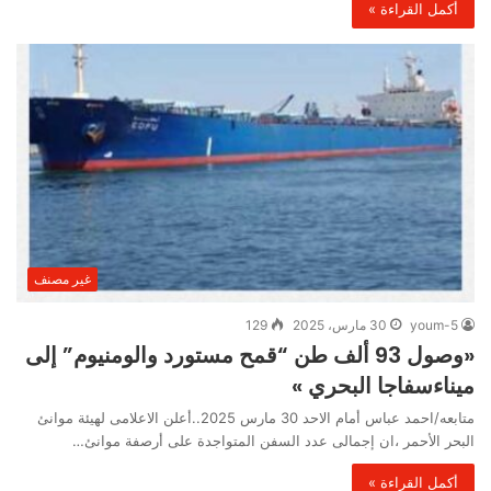
أكمل القراءة »
غير مصنف
youm-5
30 مارس، 2025
129
«وصول 93 ألف طن “قمح مستورد والومنيوم” إلى
ميناءسفاجا البحري »
متابعه/احمد عباس أمام الاحد 30 مارس 2025..أعلن الاعلامى لهيئة موانئ
البحر الأحمر ،ان إجمالى عدد السفن المتواجدة على أرصفة موانئ…
أكمل القراءة »