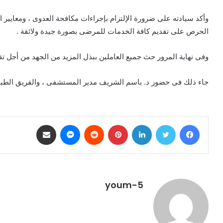
وأكد سيادته على ضرورة الإلتزام بإجراءات مكافحة العدوى ، ومعايير ا
الحرص على تقديم كافة الخدمات للمرضى بصورة جيدة ولائقة .
وفى نهاية المرور حث جميع العاملين ببذل المزيد من الجهد من أجل تق
جاء ذلك فى حضور د. باسم الشريف مدير المستشفى ، والفريق الطبي 
فيسبوك
تويتر
لينكدإن
بينتيريست
ماسنجر
مشاركة عبر البريد
youm-5