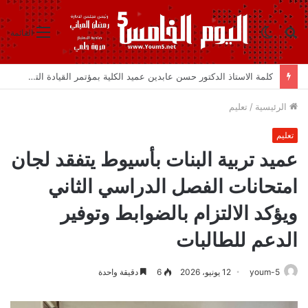
بحث
الوضع
القائمة
عن
المظلم
محافظ بورسعيد يتابع اللمسات النهائية بمشروع” إنشاء استاد النادي المصري”
الرئيسية
/
تعليم
تعليم
عميد تربية البنات بأسيوط يتفقد لجان
امتحانات الفصل الدراسي الثاني
ويؤكد الالتزام بالضوابط وتوفير
الدعم للطالبات
youm-5
12 يونيو، 2026
6
دقيقة واحدة