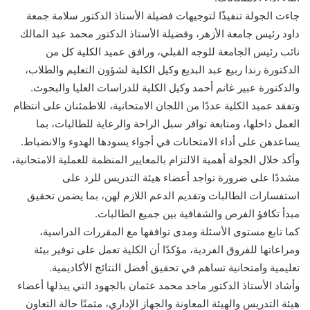
جاءت الجولة تنفيذًا لتوجيهات فضيلة الأستاذ الدكتور سلامة جمعة
داود رئيس جامعة الأزهر، وفضيلة الأستاذ الدكتور محمد عبد المالك
نائب رئيس الجامعة للوجه القبلي، ورافق عميد الكلية كل من
الدكتورة رندا ربيع عبد البديع وكيل الكلية لشؤون التعليم والطلاب،
والدكتورة عبير غانم أحمد وكيل الكلية للدراسات العليا والبحوث.
وتفقد عميد الكلية عددًا من اللجان الامتحانية، للاطمئنان على انتظام
العمل داخلها، ومتابعة توافر سبل الراحة والرعاية للطالبات، بما
يساعدهن على أداء الامتحانات في أجواء يسودها الهدوء والانضباط.
وأكد خلال الجولة أهمية الالتزام بالمعايير المنظمة للعملية الامتحانية،
مشددًا على ضرورة تواجد أعضاء هيئة التدريس للرد على
استفسارات الطالبات وتقديم الدعم اللازم لهن، بما يضمن تحقيق
مبدأ تكافؤ الفرص والشفافية بين جميع الطالبات.
كما تابع مستوى الأسئلة ومدى توافقها مع المقررات الدراسية،
ومراعاتها للفروق الفردية، مؤكدًا أن الكلية تعمل على توفير بيئة
تعليمية وامتحانية تساهم في تحقيق أفضل النتائج الأكاديمية.
وأشاد الأستاذ الدكتور ماجد محمد عثمان بالجهود التي يبذلها أعضاء
هيئة التدريس والهيئة المعاونة والجهاز الإداري، مثمنًا حالة التعاون