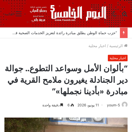
بحث
الوضع
القائمة
عن
المظلم
“حزب حماة الوطن يطلق مبادرة رائدة لتعزيز الخدمات الصحية في البحيرة تحت قيادة هامة
الرئيسية
/
اخبار محلية
اخبار محلية
“بألوان الأمل وسواعد التطوع.. جوالة
دير الجنادلة يغيرون ملامح القرية في
مبادرة «بأدينا نجملها»”
youm-5
11 يونيو، 2026
6
دقيقة واحدة