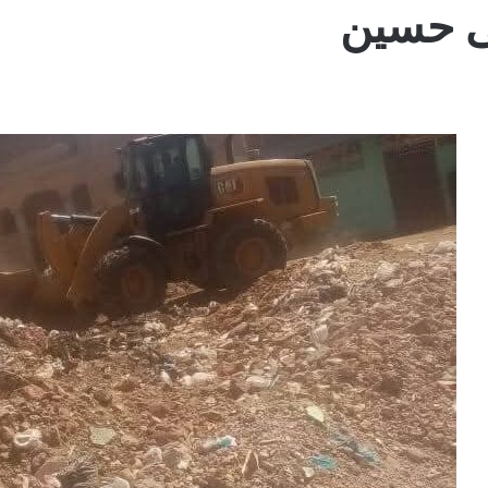
نى حسين