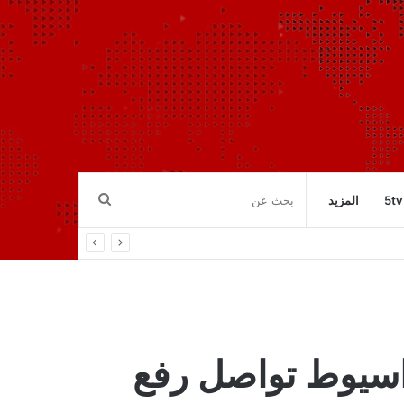
بحث
5tv
المزيد
عن
 اسيوط تواصل رفع