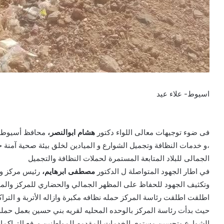
اسيوط- علاء عيد
فى ضوء توجيهات معالى اللواء دكتور
هشام ابوالنصر،
محافظ أسيوط با
،و خدمات النظافة وتجميل الشوارع و الميادين لخلق بيئة صحية آمنة
الجمالى للبلاد المتابعة المستمرة لحملات النظافة والتجميل
في اطار الجهود المتواصلة ل الدكتور
مصطفى ابرهايم،
رئيس مركز وم
وتكثيف الجهود للحفاظ على المظهر الجمالي والحضاري للمركز والم
اطلقت اطلقت رئاسة المركز حمله نظافه مكبرة وازاله الأتربة و التر
حيث بدأت رئاسة المركز بالوحده المحليه لقريه بني حسين بعمل حمله
الشوارع وتحسين مستوى الخدمات المقدمه للمواطنين ورفع التراكمات 