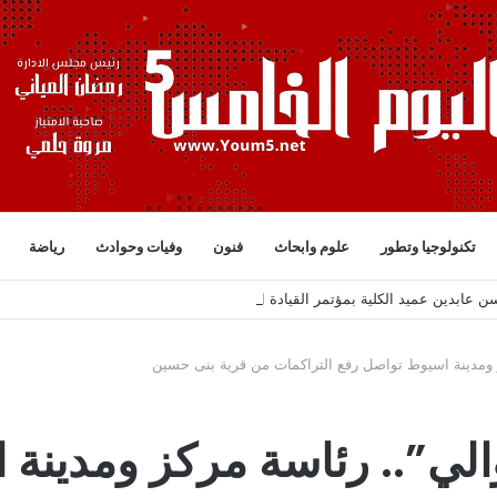
تكنولوجيا وتطور
علوم وابحاث
فنون
وفيات وحوادث
رياضة
سن عابدين عميد الكلية بمؤتمر القيادة التربوية الذكية: نحو مستقبل تعليمي مستدام
كز ومدينة اسيوط تواصل رفع التراكمات من قرية بنى حسين
والي”.. رئاسة مركز ومدينة