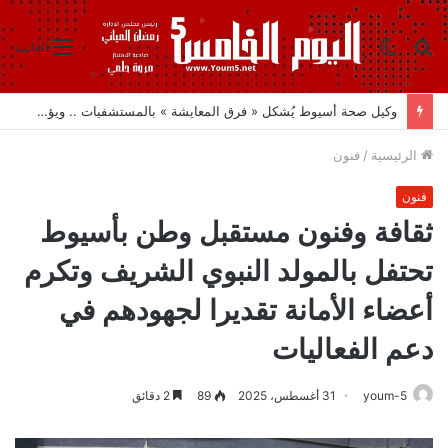
بحث
الوضع
القائمة
عن
المظلم
أمانة إعلام حماة الوطن بالبحيرة تبحث تفعيل «مبادرة عدسة مواطن» وتكثيف التواصل مع القرى
الرئيسية
/
فنون
فنون
ثقافة وفنون مستقبل وطن بأسيوط
تحتفل بالمولد النبوي الشريف وتكرم
أعضاء الأمانة تقديرا لجهودهم في
دعم الفعاليات
youm-5
31 أغسطس، 2025
89
2 دقائق